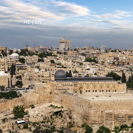
HE
EN