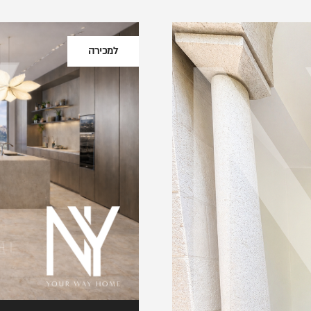
למכירה
שליחת ה
שם מלא
רשום את הנכס שלך ב-NYG
ענו על כמה שאלות קצרות ונחזור
חיפוש פרויקט
מייל
טלפון