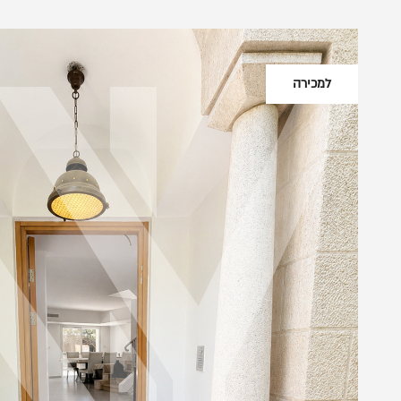
למכירה
פרטי יצירת קשר
גלגלי הפלדה 7, הרצליה פיתוח
053-3524653
info@nyg.co.il
מדיה חברתית