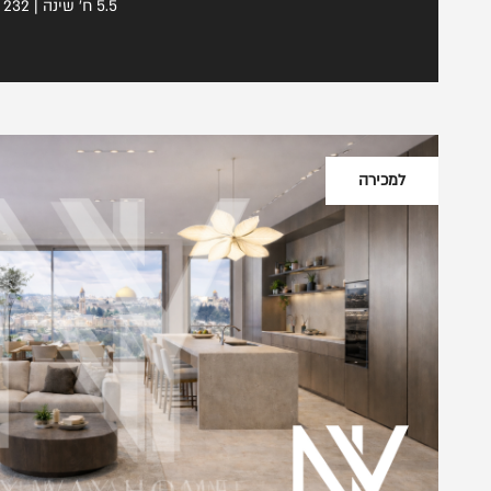
5.5 ח' שינה | 232 מ"ר | מגרש 336 מ"ר | דירה
למכירה