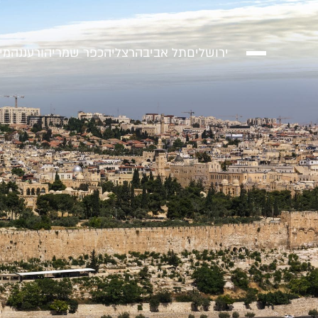
ירושלים
תל אביב
הרצליה
כפר שמריהו
רעננה
מי