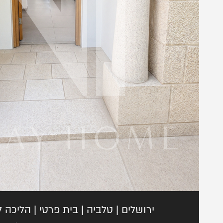
ה
ה
ירושלים | טלביה | בית פרטי | הליכה