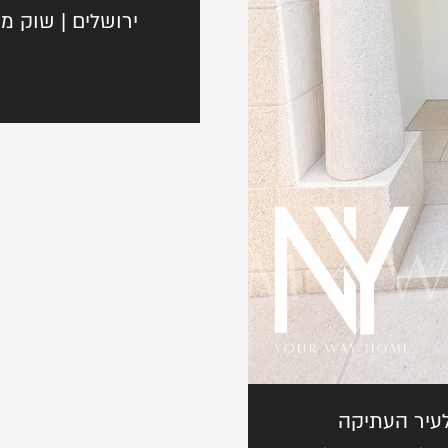
ירושלים | שוק מח
הודעה
קודם
הבא
שלח
קודם
הבא
שלח
 לעיר העתיקה