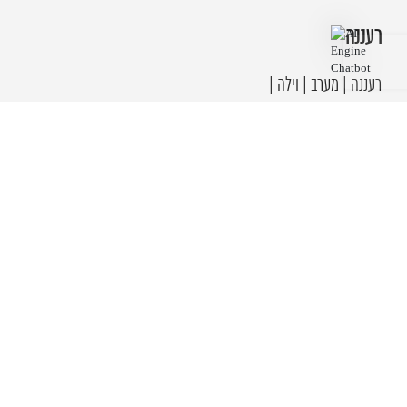
רעננה
רעננה | מערב | וילה |
ארכיטקטורה ברוטליזם יפני
כפר שמריהו | וילה עוצמתית
| אדריכלות יפנית במיאמי
רעננה | קרית גולומב | וילה
אייקונית | בטון, ברזל ועץ
רעננה | דרום | וילה
ארכטטונית מודרנית |
רעננה | 2005 הפרחים | בית
פרטי מודרני | שקט ויוקרתי
כל המידע המוצג כאן הוא למטרות מידע בלבד. בעוד שמידע זה נחשב כנכון ומדויק, מידע כזה