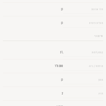
כן
חדר ארונות
כן
מעלית פרטית
חיצוני
\ 3
קומה\רמות
300 מ"ר
מרפסת / גינה
כן
מוסך
2
חניה