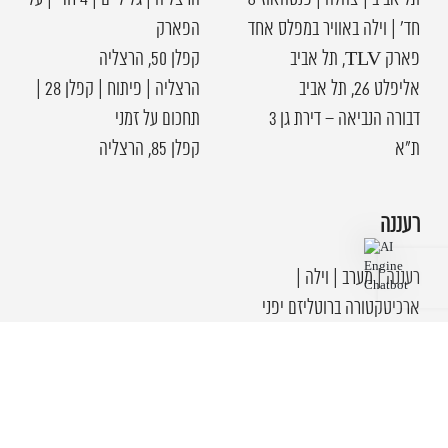
תל אביב | צהלה | פנטהאוז 6
הרצליה | גליל ים | 4 חד׳ | על
חד׳ | וילה באוויר במפלס אחד
הפארק
פארק TLV, תל אביב
קפלן 50, הרצליה
אליפלט 26, תל אביב
הרצליה | פיתוח | קפלן 28 |
דבורה הנביאה – דירת גן 3
תחכום על זמני
ת"א
קפלן 85, הרצליה
רעננה
רעננה | מערב | וילה |
ארכיטקטורה ברוטליזם יפני
כפר שמריהו | וילה עוצמתית
| אדריכלות יפנית במיאמי
רעננה | קרית גולומב | וילה
אייקונית | בטון, ברזל ועץ