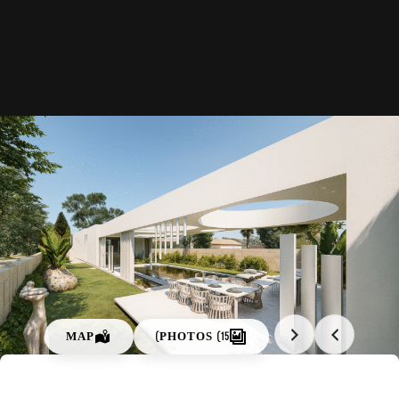
אודותינו
פרויקטים
מאמרים
מיאמי
תל אביב
ירושלים
הרצליה
כפר שמריהו
רעננה
MAP
PHOTOS (15)
נתניה
צור קשר