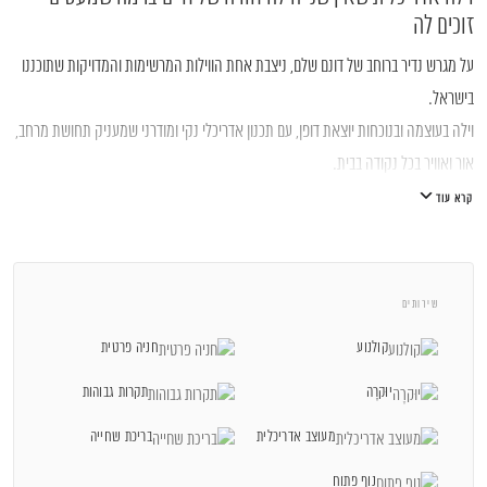
זוכים לה
על מגרש נדיר ברוחב של דונם שלם, ניצבת אחת הווילות המרשימות והמדויקות שתוכננו
גלגלי הפלדה 7, הרצליה פיתוח
בישראל.
053-3524653
וילה בעוצמה ובנוכחות יוצאת דופן, עם תכנון אדריכלי נקי ומודרני שמעניק תחושת מרחב,
אור ואוויר בכל נקודה בבית.
קרא עוד
הבית משתרע על פני
390 מטר בנוי
, רובו ב
מפלס אחד רחב, פתוח ומאוורר
,
תכנון שמייצר זרימה מושלמת בין חללי הפנים והחוץ ויוצר חוויית מגורים המשלבת שלווה,
יוקרה ונוחות מקסימלית.
שירותים
אדריכלות נוף וגינות שלא רואים בכל יום
קולנוע
חניה פרטית
הגן המקיף את הווילה הוא יצירת אומנות בפני עצמו.
יוּקרָה
תקרות גבוהות
תכנון ירוק חכם, מקפיד, כמעט כירורגי שילוב בין צמחייה חכמה, משחקי אור וצל,
מעוצב אדריכלית
בריכת שחייה
אלמנטים אדריכליים,
נוף פתוח
טופוגרפיה מדויקת ובריכה שמרגישה כאילו צמחה מתוך הנוף.