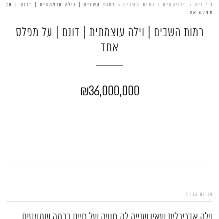
דף בית
>
פרויקטים
>
רמות השבים
>
רמות השבים | וילה עוצמתית | דונם | על
מפלס אחד
רמות השבים | וילה עוצמתית | דונם | על מפלס
אחד
₪36,000,000
אודות הנכס
וילה אדריכלית שאין שנייה לה חוויה של חיים ברמה שמעטים