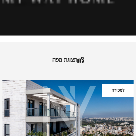
דף בית
>
רמת גן
אודותינו
פרויקטים
מאמרים
תצוגת מפה
מיאמי
תל אביב
ירושלים
הרצליה
למכירה
כפר שמריהו
רעננה
נתניה
צור קשר