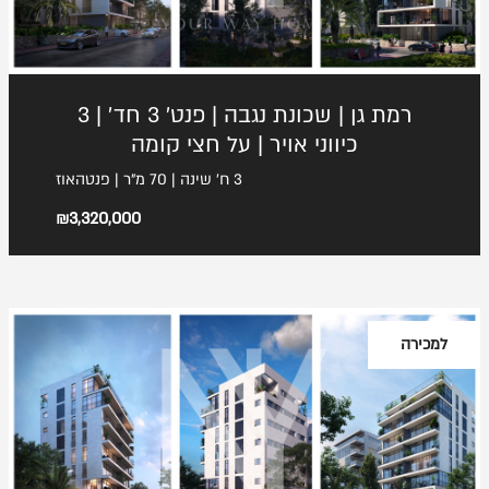
גלגלי הפלדה 7, הרצליה פיתוח
053-3524653
רמת גן | שכונת נגבה | פנט׳ 3 חד׳ | 3
כיווני אויר | על חצי קומה
3 ח' שינה | 70 מ"ר | פנטהאוז
₪3,320,000
למכירה