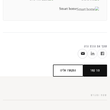
מרחב אמיתית.
Smart home
טאון האוס מודרני בשלושה מפלסים
חלוקה פונקציונלית ונוחה למשפחה
אור טבעי ותחושת מרחב
רמת גימור פרימיום וסטנדרט בנייה ללא פשרות
שתף את הנכס הזה
זהו בית שנבנה בסטנדרט גבוה במיוחד, עם תשומת לב לפרטים הקטנים ובחירת חומרי
גמר איכותיים שמייצרים מראה נקי, מודרני ועל-זמני.
התוצאה היא בית שעובד בשבילך – ולא אתה בשבילו: איכות חיים גבוהה לצד תחזוקה
צור קשר
התקשרו אלינו
נמוכה.
בית חדש – מודרני, נקי ואלגנטי
חומרי גמר איכותיים ועמידים לאורך שנים
שטח ומגרש
מינימום תחזוקה – מקסימום איכות חיים
מיקום מנצח ברעננה – באחת השכונות המבוקשות בעיר