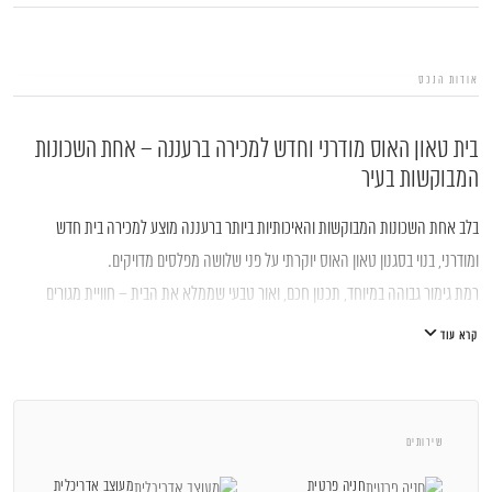
אודות הנכס
בית טאון האוס מודרני וחדש למכירה ברעננה – אחת השכונות
המבוקשות בעיר
בלב אחת השכונות המבוקשות והאיכותיות ביותר ברעננה מוצע למכירה בית חדש
ומודרני, בנוי בסגנון טאון האוס יוקרתי על פני שלושה מפלסים מדויקים.
רמת גימור גבוהה במיוחד, תכנון חכם, ואור טבעי שממלא את הבית – חוויית מגורים
אלגנטית ונוחה עם תחזוקה מינימלית.
קרא עוד
תכנון אדריכלי חכם בשלושה מפלסים
הבית תוכנן כדי לייצר זרימה טבעית בין חללי המגורים, אזורי האירוח והקומות הפרטיות,
גלגלי הפלדה 7, הרצליה פיתוח
שירותים
תוך שמירה על פרטיות ונוחות למשפחה.
053-3524653
שלושת המפלסים מאפשרים חלוקה ברורה בין אזורי היום והלילה ומעניקים תחושת
חניה פרטית
מעוצב אדריכלית