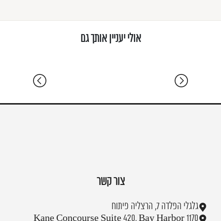
רעננה | שכונת הפרחים 2005 | דו משפחתי בין
שבילים ירוקים
7 ח' שינה | 250 מ"ר | מגרש 300 מ"ר | בית פרטי, דו משפחתי
אולי יעניין אותך גם
צור קשר
גלגלי הפלדה 7, הרצליה פיתוח
1170 Kane Concourse Suite 420, Bay Harbor