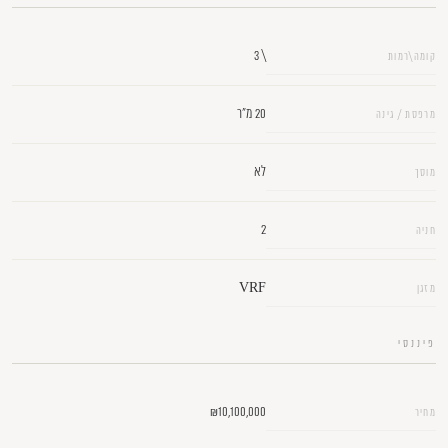
\ 3
קומה\רמות
20 מ"ר
מרפסת / גינה
לא
מוסך
2
חניה
VRF
מזגן
פיננסי
₪10,100,000
מחיר