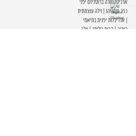
ארכיטקטורה ברוטליזם יפני
כפר שמריהו | וילה עוצמתית
| אדריכלות יפנית במיאמי
רעננה | קרית גולומב | וילה
אייקונית | בטון, ברזל ועץ
רעננה | דרום | וילה
ארכטטונית מודרנית |
רעננה | 2005 הפרחים | בית
פרטי מודרני | שקט ויוקרתי
כל המידע המוצג כאן הוא למטרות מידע בלבד. בעוד שמידע זה נחשב כנכון ומדויק, מידע כזה
(כולל גודל מרובע, מספר חדר ותיאורים וכו') עשוי להיות נתון לטעויות, השמטות או תיקון ללא
הודעה מוקדמת ויש לאמת באופן עצמאי על ידיך או נציגיך לפי הצורך. אין לראות שום דבר במידע
זה כהצעה מחייבת; כל ההצעות הללו כפופות להסכמה בכתב על ידי הקונה או המוכר לפי הצורך.
כל הזכויות שמורות ל NYG MARK