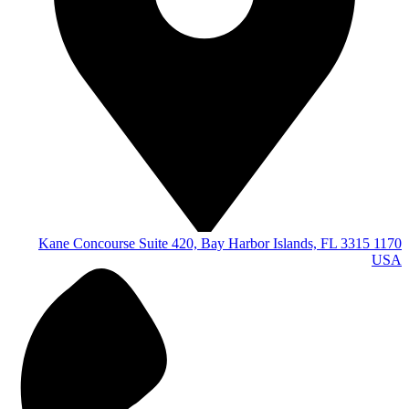
1170 Kane Concourse Suite 420, Bay Harbor Islands,