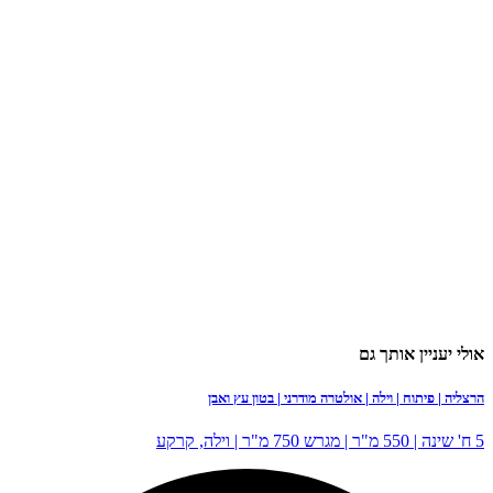
תך גם
וילה | אולטרה מודרני | בטון עץ ואבן