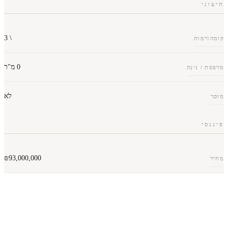
\ 3
0 מ"ר
לא
₪93,000,000