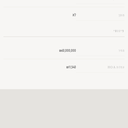
לא
מוסך
פיננסי
₪60,000,000
מחיר
₪11,540
עמלות HOA