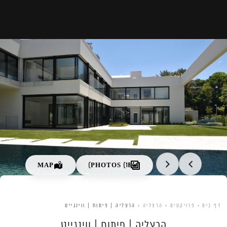
אודותינו
פרויקטים
מאמרים
מיאמי
תל אביב
ירושלים
הרצליה
כפר שמריהו
רעננה
MAP
PHOTOS (18)
נתניה
צור קשר
דף בית
>
פרויקטים
>
הרצליה
>
הרצליה | פיתוח | ווינגייט
הרצליה | פיתוח | ווינגייט