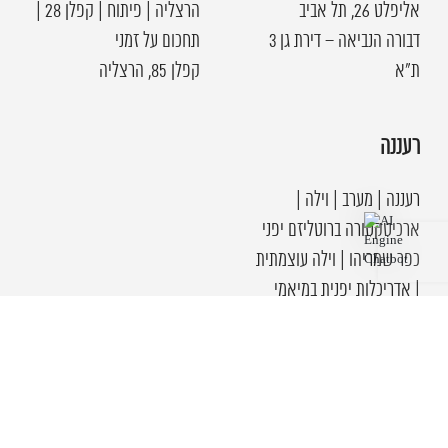
אליפלט 26, תל אביב
הרצליה | פיתוח | קפלן 28 |
דבורה הנביאה – דירת גן 3
תחכום על זמני
ת"א
קפלן 85, הרצליה
רעננה
רעננה | מערב | וילה |
ארכיטקטורה ברוטליזם יפני
כפר שמריהו | וילה עוצמתית
| אדריכלות יפנית במיאמי
רעננה | קרית גולומב | וילה
אייקונית | בטון, ברזל ועץ
רעננה | דרום | וילה
ארכטטונית מודרנית |
רעננה | 2005 הפרחים | בית