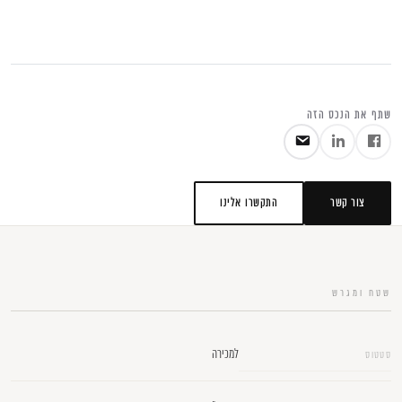
053-3524653
שתף את הנכס הזה
צור קשר
התקשרו אלינו
שטח ומגרש
למכירה
סטטוס