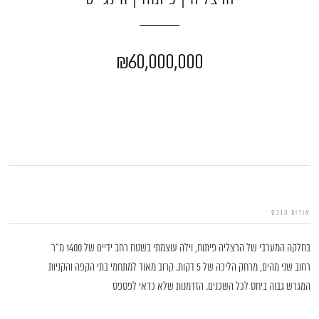
₪60,000,000
אודות הנכס
בחלקה המערבי של הרצליה פיתוח, וילה עוצמתי בשטח רחב ידיים של 1400 מ״ר
רחוב שני מהים, מרחק הליכה של 5 דקות. קרוב מאוד למתחמי בתי הקפה והקניות
המגרש גבוה ביחס לכל השכנים. הזדמנות שלא כדאי לפספס
גלגלי הפלדה 7, הרצליה פיתוח