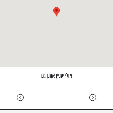
הרצליה | פיתוח | וילה | אולטרה מודרני | בטון עץ
ואבן
הרצליה ב׳
5 ח' שינה | 550 מ"ר | מגרש 750 מ"ר | וילה, קרקע
9 ח' שינה | 480 מ"ר | מגרש 500 מ"ר | וילה
אולי יעניין אותך גם