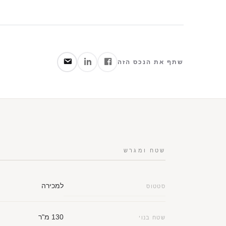
שתף את הנכס הזה
שטח ומגרש
למכירה
סטטוס
130 מ"ר
שטח בנוי