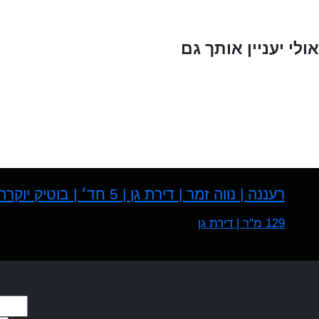
אולי יעניין אותך גם
רעננה | נווה זמר | דירת גן | 5 חד׳ | בוטיק יוקרתי
129 מ"ר | דירת גן