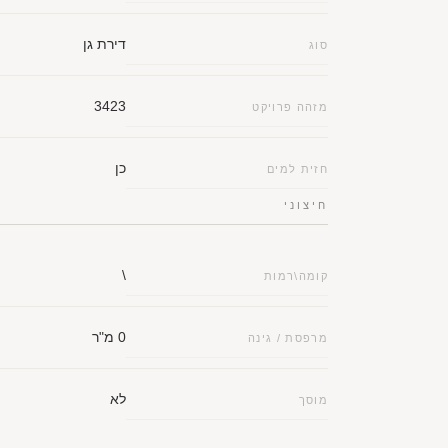
דירת גן
סוג
3423
מזהה פרויקט
כן
חזית למים
חיצוני
\
קומה\רמות
0 מ"ר
מרפסת / גינה
לא
מוסך