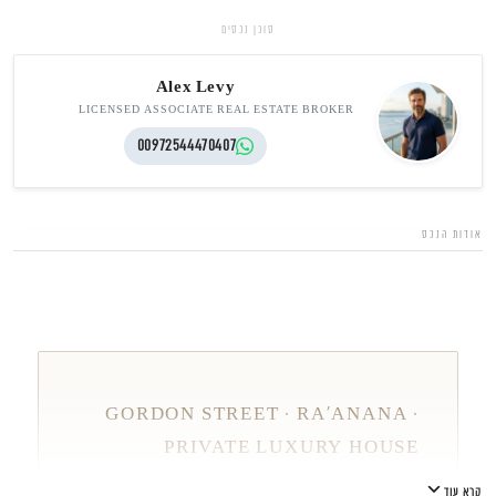
סוכן נכסים
Alex Levy
LICENSED ASSOCIATE REAL ESTATE BROKER
00972544470407
גלגלי הפלדה 7, הרצליה פיתוח
053-3524653
אודות הנכס
GORDON STREET · RA'ANANA ·
PRIVATE LUXURY HOUSE
בית פרטי יוקרתי ברחוב גורדון, רעננה
קרא עוד