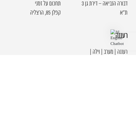
דבורה הנביאה – דירת גן 3
תחכום על זמני
ת"א
קפלן 85, הרצליה
רעננה
רעננה | מערב | וילה |
ארכיטקטורה ברוטליזם יפני
כפר שמריהו | וילה עוצמתית
| אדריכלות יפנית במיאמי
רעננה | קרית גולומב | וילה
אייקונית | בטון, ברזל ועץ
רעננה | דרום | וילה
ארכטטונית מודרנית |
רעננה | 2005 הפרחים | בית
פרטי מודרני | שקט ויוקרתי