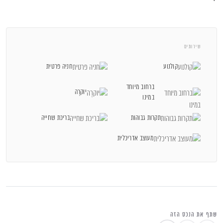
פריים לוקיישן אמיתי, בחלק השקט והמבוקש
ביותר של רעננה.
שירותים
קולנוע
חניה פרטית
ברחוב גורדון רעננה מוצע בית פרטי נדיר ויוקרתי.
ברחוב מיוחד
יוּקרָה
במינו
הנכס ממוקם בחלק השקט והמבוקש ביותר של הרחוב.
תקרות גבוהות
בריכת שחייה
מדובר ברחוב ללא מוצא, במיקום פרטי ושקט במיוחד.
מעוצב אדריכלית
הבית נהנה ממיקום נדיר מול שתי ריאות ירוקות פתוחות.
המיקום מעניק פרטיות, שקט, נוף ירוק ותחושת מרחב.
המגרש רחב במיוחד ובעל צורה כמעט מושלמת.
שתף את הנכס הזה