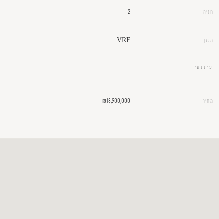
2
חניה
VRF
מזגן
פיננסי
₪18,900,000
מחיר