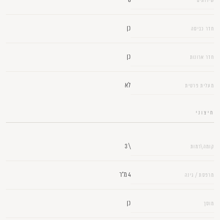
שירותים
צפיות פרטיות בלבד · פרטים מלאים יימסרו בשיחה אישית
כן
חדר כביסה
כן
חדר ארונות
לא
מעלית פרטית
חיצוני
\ 3
קומה\רמות
4 מ"ר
מרפסת / גינה
כן
מוסך