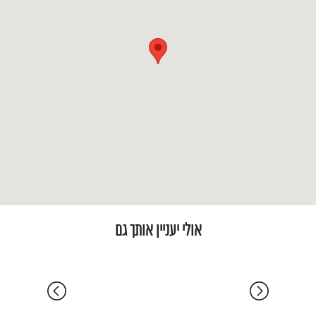
נתניה | פארק ים | אושן פארק | דירת 5 חד׳ | נוף
נצחי לים
נתניה | פא
5 ח' שינה | 135 מ"ר | דירה
5 ח' שינה | 141 מ"ר | דירה
אולי יעניין אותך גם