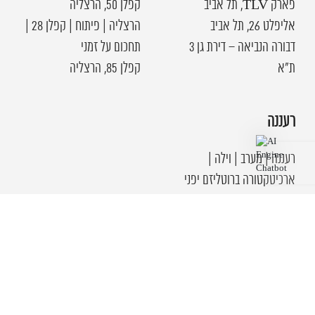
פארק TLV, תל אביב
קפלן 50, הרצליה
אליפלט 26, תל אביב
הרצליה | פיתוח | קפלן 28 |
דבורה הנביאה – דירת גן 3
תחכום על זמני
ת"א
קפלן 85, הרצליה
רעננה
רעננה | מערב | וילה |
ארכיטקטורה ברוטליזם יפני
כפר שמריהו | וילה עוצמתית
| אדריכלות יפנית במיאמי
רעננה | קרית גולומב | וילה
אייקונית | בטון, ברזל ועץ
רעננה | דרום | וילה
ארכטטונית מודרנית |