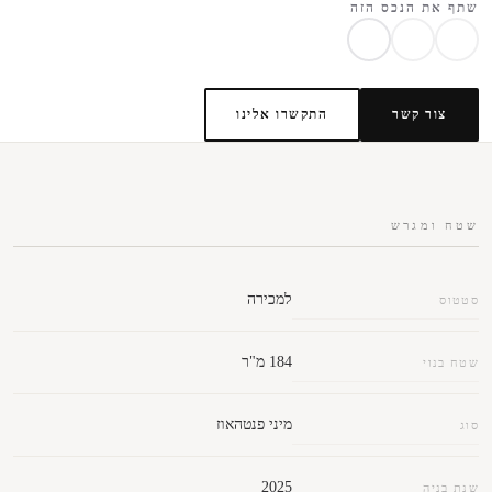
שתף את הנכס הזה
צור קשר
התקשרו אלינו
שטח ומגרש
למכירה
סטטוס
184 מ"ר
שטח בנוי
מיני פנטהאוז
סוג
2025
שנת בניה