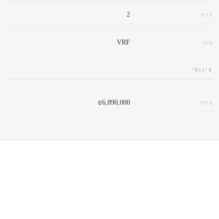
2
חניה
VRF
מזגן
פיננסי
₪6,890,000
מחיר