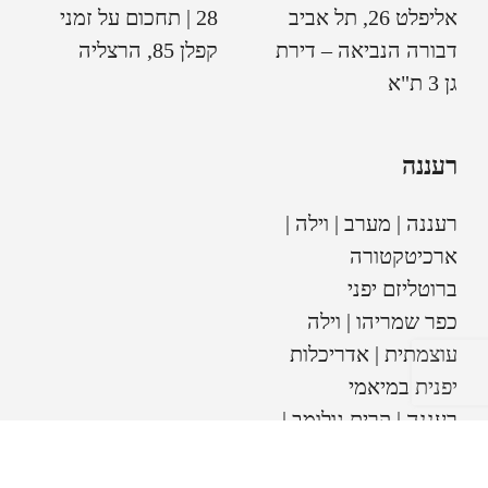
אליפלט 26, תל אביב
28 | תחכום על זמני
דבורה הנביאה – דירת
קפלן 85, הרצליה
גן 3 ת"א
רעננה
רעננה | מערב | וילה |
ארכיטקטורה
ברוטליזם יפני
כפר שמריהו | וילה
עוצמתית | אדריכלות
יפנית במיאמי
רעננה | קרית גולומב |
וילה אייקונית | בטון,
ברזל ועץ