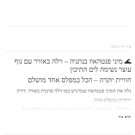
אודות הנכס
🌊 מיני פנטהאוז בנתניה – וילה באוויר עם נוף
עוצר נשימה לים התיכון
חוויית יוקרה – הכל במפלס אחד מושלם
גלה את
המיני פנטהאוז שמרגיש כמו וילה פרטית באוויר
. דירה
ייחודית במפלס אחד,
המשלבת אלגנטיות, נוחות ונוף ים פתוח שמגדיר מחדש את
קרא עוד
משמעות החיים ברמת יוקרה.
חלום ים-תיכוני נדיר