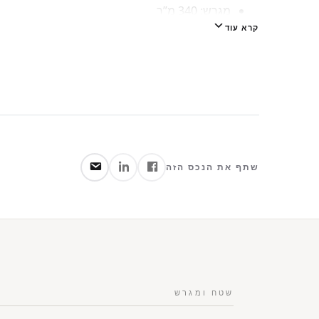
מגרש: 340 מ”ר
קרא עוד
שטח בנוי: 315 מ”ר בשלושה מפלסים מתוכננים להפליא
חללים פנימיים: תקרות גבוהות, חללים כפולים וש
יתרונות מרכזיים:
בית מואר, שמור ומוכן לכניסה ללא צורך בשיפוץ
תכנון מושלם היוצר חוויית מגורים ייחודית ונעימה
מיקום אידיאלי באזור מבוקש ושקט במערב רעננה
שתף את הנכס הזה
בית איכותי המתאים למשפחות המחפשות שילוב של י
מחיר מבוקש:
10,290,000 ₪ בלבד – מחיר חלומי לבית נדיר כזה ברעננה
שטח ומגרש