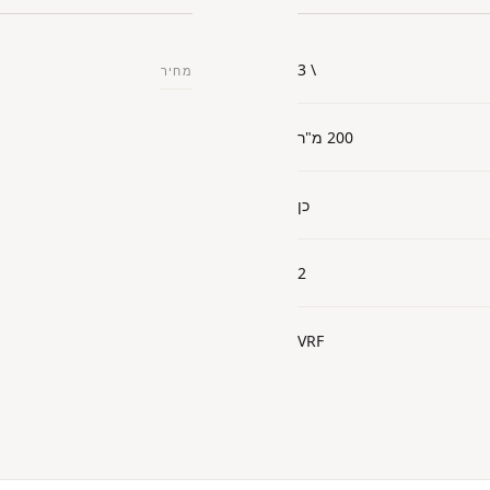
\ 3
מחיר
200 מ"ר
כן
2
VRF