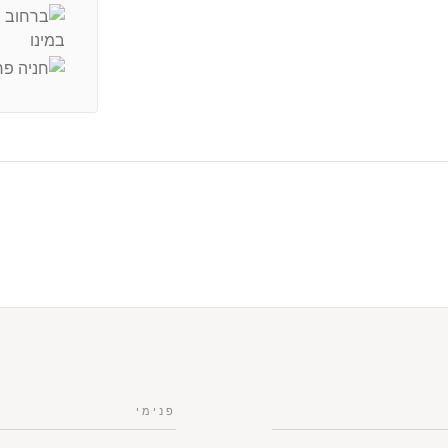
טף של אור טבעי בכל הבית
וקרה, נוחות וחיים ירוקים
פנימי