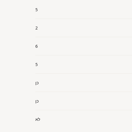
5
2
6
5
כן
כן
לא