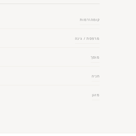
קומה\רמות
מרפסת / גינה
מוסך
חניה
מזגן