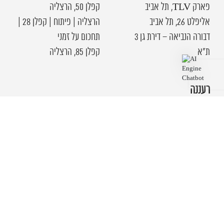
פארק TLV, תל אביב
קפלן 50, הרצליה
אליפלט 26, תל אביב
הרצליה | פיתוח | קפלן 28 |
דבורה הנביאה – דירת גן 3
תחכום על זמני
ת"א
קפלן 85, הרצליה
רעננה
רעננה | מערב | וילה |
ארכיטקטורה ברוטליזם יפני
כפר שמריהו | וילה עוצמתית
| אדריכלות יפנית במיאמי
רעננה | קרית גולומב | וילה
אייקונית | בטון, ברזל ועץ
רעננה | דרום | וילה
ארכטטונית מודרנית |