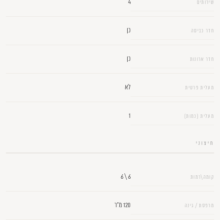
4
שירותים
כן
חדר כביסה
כן
חדר ארונות
לא
מעלית פרטית
1
מעלית (כמות)
חיצוני
6 \ 6
קומה\רמות
120 מ"ר
מרפסת / גינה