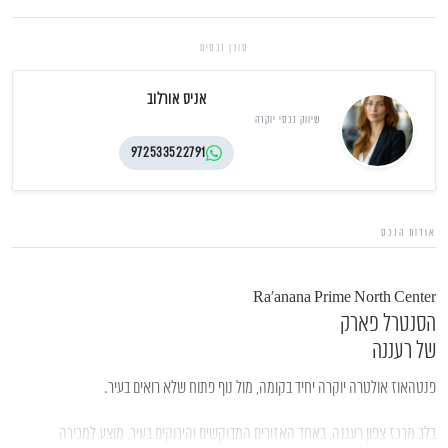
סוכן נכסים
אניס אורלוב
שיווק נכסי יוקרה
972533522791
אודות הנכס
Ra’anana Prime North Center
הסנטרל פארק
של רעננה
פנטהאוז אולטרה יוקרה יחיד בקומה, מול נוף פתוח שלא רואים בעיר.
בלב מרכז צפון רעננה, באחד האזורים המבוקשים והירוקים בעיר, מוצע למכירה