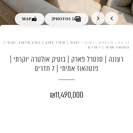
MAP
PHOTOS (6)
דף בית
>
פרויקטים
>
רעננה
>
רעננה | סנטרל פארק | בוטיק אולטרה יוקרתי |
פנטהאוז אמיתי | 7 חדרים
רעננה | סנטרל פארק | בוטיק אולטרה יוקרתי |
פנטהאוז אמיתי | 7 חדרים
גלגלי הפלדה 7, הרצליה פיתוח
053-3524653
₪11,490,000