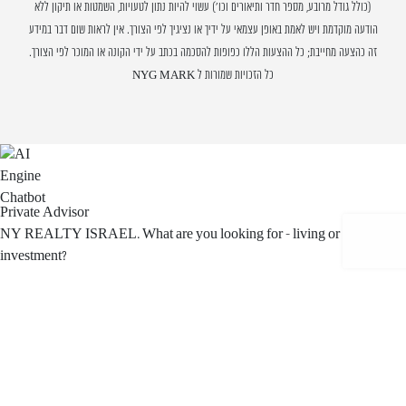
(כולל גודל מרובע, מספר חדר ותיאורים וכו') עשוי להיות נתון לטעויות, השמטות או תיקון ללא
הודעה מוקדמת ויש לאמת באופן עצמאי על ידיך או נציגיך לפי הצורך. אין לראות שום דבר במידע
זה כהצעה מחייבת; כל ההצעות הללו כפופות להסכמה בכתב על ידי הקונה או המוכר לפי הצורך.
כל הזכויות שמורות ל NYG MARK
Private Advisor
NY REALTY ISRAEL. What are you looking for - living or
investment?