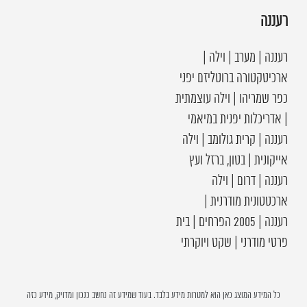
רעננה
רעננה | מערב | וילה |
ארכיטקטורה ברוטליזם יפני
כפר שמריהו | וילה עוצמתית
| אדריכלות יפנית במיאמי
רעננה | קרית גולומב | וילה
אייקונית | בטון, ברזל ועץ
רעננה | דרום | וילה
ארכטטונית מודרנית |
רעננה | 2005 הפרחים | בית
פרטי מודרני | שקט ויוקרתי
כל המידע המוצג כאן הוא למטרות מידע בלבד. בעוד שמידע זה נחשב כנכון ומדויק, מידע כזה