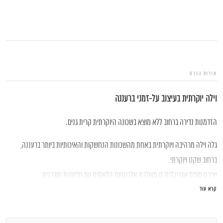
צור קשר
אודות הנכס
וילה
יוקרתית בעיצוב על-זמני ברעננה
הזדמנות נדירה ברחוב ללא מוצא בשכונה היוקרתית קרית גנים.
גלה
וילה מרהיבה ויוקרתית
באחת מהשכונות
הנחשקות והאיכותיות ביותר ברעננה
,
ברחוב
שקט ויוקרתי
.
יצירת מופת אדריכלית זו משלבת
אלגנטיות קלאסית עם חדשנות מודרנית
,
קרא עוד
בעיצוב קפדני ומרהיב.
עיצוב מושלם ומיקום מנצח