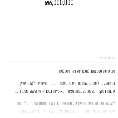
₪6,000,000
אודות הנכס
מגרש של 530 מטר לתכנון של וילה מושלמת
בין נווה זמר לשכונת נאות שדה שוכנת שכונה קסומה ומעניינת למביני עניין…
שכונת רסקו הינה שכונה קטנה מאוד המאופיינת בכפריות מדהימה ושפע ירוק.
גלגלי הפלדה 7, הרצליה פיתוח
למעשה השכונה הינה המשך של נווה זמר, לכן במידה ואתם מעוניינים ליהנות
053-3524653
מכל היתרונות של השכונה הטובה ביותר באיזור השרון, לגור בוילה מפנקת