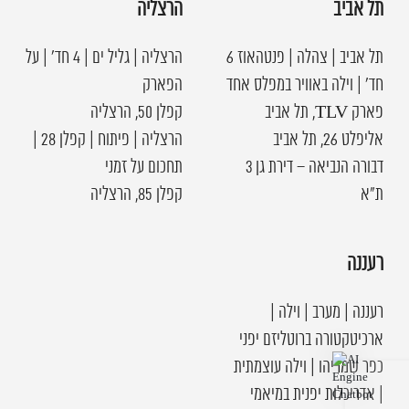
תל אביב
הרצליה
תל אביב | צהלה | פנטהאוז 6
הרצליה | גליל ים | 4 חד׳ | על
חד׳ | וילה באוויר במפלס אחד
הפארק
פארק TLV, תל אביב
קפלן 50, הרצליה
אליפלט 26, תל אביב
הרצליה | פיתוח | קפלן 28 |
דבורה הנביאה – דירת גן 3
תחכום על זמני
ת"א
קפלן 85, הרצליה
רעננה
רעננה | מערב | וילה |
ארכיטקטורה ברוטליזם יפני
כפר שמריהו | וילה עוצמתית
| אדריכלות יפנית במיאמי