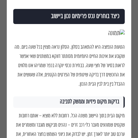
כיצד בוחרים נכס פרימיום נכון ביישוב
הטעות הנפוצה היא להתאהב בסלון. הסלון נראה מצוין בכל שעה ביום. מה
שקובע את איכות החיים היומיומית מסתתר דווקא במשתנים שאי אפשר
לראות בסיור של חצי שעה. בבחירת נכסי יוקרה בכפר שמריהו אנו מלווים
את הרוכשים דרך בדיקה שיטתית של הפרטים הקטנים, אלה שעושים את
ההבדל בין בית לבין הבית הנכון.
בדיקות מיקום פיזיות וממשק לסביבה
פרטי יצירת קשר
מיקום הבית בתוך היישוב משנה הכל. רחובות ללא מוצא – אותם רחובות
גלגלי הפלדה 7, הרצליה פיתוח
שקטים שמונעים מעבר כלי רכב זרים – נהנים מביקוש מוגבר ומשמרים את
053-3524653
ערכם טוב יותר לאורך זמן. יש לבדוק את כיווני השמש בחצר האחורית, את