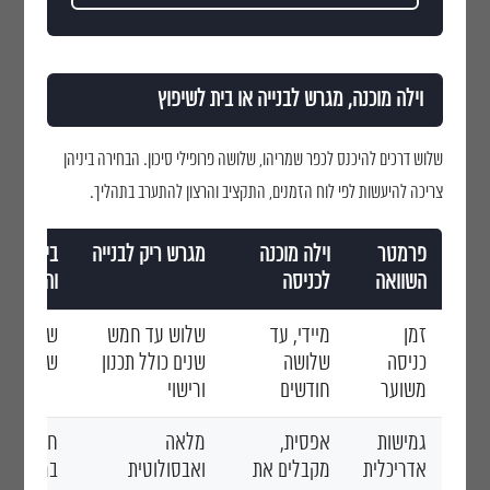
וילה מוכנה, מגרש לבנייה או בית לשיפוץ
שלוש דרכים להיכנס לכפר שמריהו, שלושה פרופילי סיכון. הבחירה ביניהן
צריכה להיעשות לפי לוח הזמנים, התקציב והרצון להתערב בתהליך.
פרמטר
וילה מוכנה
מגרש ריק לבנייה
בית ישן ל
השוואה
לכניסה
והרחבה
זמן
מיידי, עד
שלוש עד חמש
שנה וחצי
כניסה
שלושה
שנים כולל תכנון
שלוש שני
משוער
חודשים
ורישוי
גמישות
אפסית,
מלאה
חלקית, מ
אדריכלית
מקבלים את
ואבסולוטית
במבנה הק