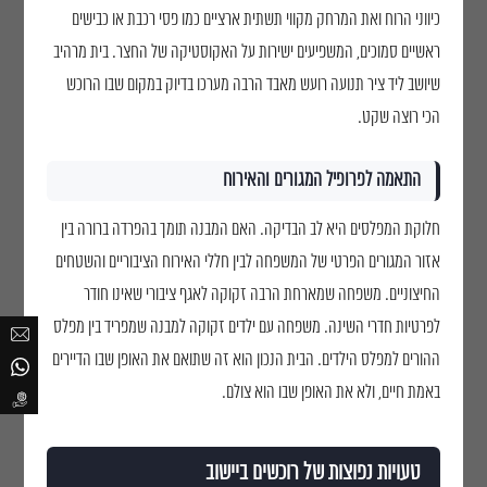
info@nyg.co.il
כיווני הרוח ואת המרחק מקווי תשתית ארציים כמו פסי רכבת או כבישים
ראשיים סמוכים, המשפיעים ישירות על האקוסטיקה של החצר. בית מרהיב
שיושב ליד ציר תנועה רועש מאבד הרבה מערכו בדיוק במקום שבו הרוכש
מדיה חברתית
הכי רוצה שקט.
רשום את הנכס שלך ב-NYG
ענו על כמה שאלות קצרות ונחזור אליכם
התאמה לפרופיל המגורים והאירוח
חיפוש פרויקט
חלוקת המפלסים היא לב הבדיקה. האם המבנה תומך בהפרדה ברורה בין
אזור המגורים הפרטי של המשפחה לבין חללי האירוח הציבוריים והשטחים
שליחת הודעה
החיצוניים. משפחה שמארחת הרבה זקוקה לאגף ציבורי שאינו חודר
שם מלא
לפרטיות חדרי השינה. משפחה עם ילדים זקוקה למבנה שמפריד בין מפלס
ההורים למפלס הילדים. הבית הנכון הוא זה שתואם את האופן שבו הדיירים
באמת חיים, ולא את האופן שבו הוא צולם.
מייל
טעויות נפוצות של רוכשים ביישוב