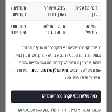
דינמיקת עליית
יציבה, שימור הון
תנודתית, הזדמנוי
ערך
לאורך דורות
נקודתיות חדות
התאמה
מחפשי מובלעת
משפחות שרוצות ח
לפרופיל
שקטה ומגודרת
עירוניים פעילים
רכישת קרקע בכפר שמריהו היא עסקת פרימיום עם רף כניסה גבוה
משמעותית. בתמורה מקבל הרוכש יציבות יוצאת דופן, שמירת ערך בזמני
תנודות ושימור הון משפחתי לאורך דורות. להשוואת עסקאות אמת בין
אזורים ניתן להיעזר
במאגר מידע הנדל"ן של רשות המסים
, המציג מכירות
שבוצעו בפועל ולא מחירי היצע.
כמה עולים נכסי יוקרה בכפר שמריהו
התשובה הכנה היא שאין מחיר אחיד למ"ר בשוק האחוזות. בנכס יוקרה