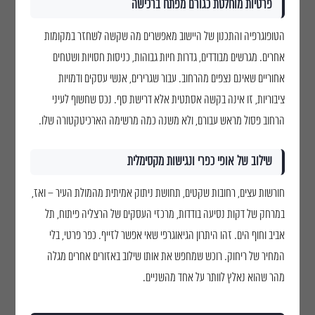
פרטיות מוחלטת כגורם מפתח ברכישה
הטופוגרפיה והתכנון של היישוב מאפשרים מה שקשה לשחזר במקומות
אחרים. מגרשים מבודדים, גדרות חיות גבוהות, כניסות חסויות ושטחים
אחוריים שאינם נצפים מהרחוב. עבור שגרירים, אנשי עסקים ודמויות
ציבוריות, זו אינה בקשה אסתטית אלא דרישת סף. נכס שחשוף לעיני
הרחוב פסול מראש עבורם, ולא משנה כמה מרשימה הארכיטקטורה שלו.
שילוב של אופי כפרי ונגישות מקסימלית
חורשות עצים, רחובות שקטים, תחושת ניתוק אמיתית מהמולת העיר – ואז,
במרחק של דקות נסיעה בודדות, מרכזי העסקים של הרצליה פיתוח, תל
גלגלי הפלדה 7, הרצליה פיתוח
אביב וחוף הים. זהו היתרון הגיאוגרפי שאי אפשר לזייף. כפר פרטי, בלי
053-3524653
המחיר של ריחוק. רוכש שמחפש את אותו שילוב באזורים אחרים מגלה
מהר שהוא נאלץ לוותר על אחד מהשניים.