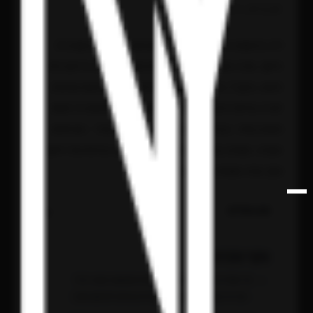
זמן קריאה: 5 דקות
וילה בת שמונה חדרים על מגרש של דונם וחצי, ברחוב ללא מוצא בלב
היישוב, נמכרה אצלנו בתוך אחד עשר יום מבלי שפורסמה אי פעם בלוח
כלשהו. במקביל, נכס דומה כמעט בגודלו שיצא לשוק הפתוח עם שלט
למכירה וצילומי פנים בכל פלטפורמה, ישב כשמונה חודשים וירד שלוש
פעמים במחיר. ההבדל בין שתי העסקאות הוא לא המזל – הוא שיטת
העבודה. בשורות הבאות אנו פורסים את הדינמיקה הפנימית של היישוב,
מתוך עבודה שוטפת בתוכו מאז 2009.
תוכן העניינים
עיקרי הדברים
כפר שמריהו הוא שוק סגור עם עשרות עסקאות בשנה בלבד
– מרבית הנכסים הנחשקים מעולם לא מגיעים לפרסום פומבי.