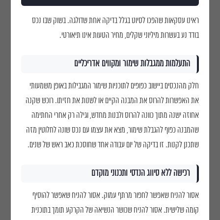
טלפון
הקודם
הבא
שלח
הקודם
הבא
שלח
ראינו עסקאות שהפכו לסיוט בגלל בדיקה אחת שדולגה. בשוק שבו נכס
בודד נע בעשרות מיליוני שקלים, מחיר הטעות אינו תיאורטי.
הודעה
התעלמות ממגבלות שימור ומקווים אדריכליים
חלק מהנכסים ביישוב כפופים לתוכניות שימור המגבילות באופן משמעותי
את האפשרות להרוס את המבנה הקיים או לשנות את חזיתו. רוכש שקנה
אחוזה ישנה מתוך כוונה להרוס ולבנות מחדש, וגילה רק אחרי החתימה
שהמבנה כפוף להגבלת שימור, מצא את עצמו עם נכס שונה לחלוטין מזה
שתכנן לקנות. זו בדיקה של יום עבודה אחד שחוסכת כאב ראש של שנים.
רכישה ללא סיווג הנדסי ותכנוני מוקדם
אסור להניח שאפשר לחפור מרתף עמוק. אסור להניח שאפשר להוסיף
קומה שלישית. אסור להניח שכושר הנשיאה של הקרקע תומך בתוכנית