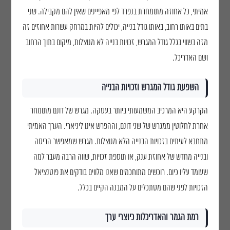
אמיתי, כל אחוזה מתומחרת בנפרד לפי מאפיינים שאין להם מקבילה. שני
בתים באותו רחוב, באותו גודל בנייה, יכולים להיות במרחק עשרות אחוזים זה
מזה בשווי בגלל גודל המגרש, זכויות בנייה לא מנוצלות, מיקום בתוך הרחוב
ושם האדריכל.
השפעת גודל המגרש וזכויות הבנייה
הקרקע היא המרכיב המשמעותי ביותר בעסקה. מגרש של דונם מתומחר
אחרת לחלוטין ממגרש של שני דונם, וההפרש אינו ליניארי. הערך האמיתי
מתחבא לעיתים בזכויות הבנייה הלא מנוצלות. מגרש שמאפשר הריסה
ובנייה מחדש של אחוזת ענק, או תוספת זכויות, שווה הרבה מעבר למה
שעומד עליו כיום. רוכשים מתוחכמים שאנו מלווים בודקים את פוטנציאל
הזכויות לפני שהם מסתכלים על המבנה הקיים בכלל.
רמת הגמר והאדריכלות כיוצרי ערך