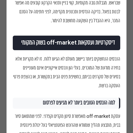
שבראש. מגבלות גובה מקומיות, קווי בניין ותנאי הקרקע קובעים מה אפשר
לבנות בפועל. בדיקה הנדסית ותכנונית מקדימה, לפני חתימה על הסכם
המכר, היא ההבדל בין השקעה מחושבת להימור.
דיסקרטיות ועסקאות off-market בשוק המקומי
הנכסים הנחשקים ביותר ביישוב מעולם לא הגיעו ללוח. זו לא מקריות אלא
בחירה מודעת של המוכרים. בעלי הון ונכסים אייקוניים אינם מעוניינים
בסיורים של סקרנים בביתם, בחשיפת פנים הבית בתקשורת, או בהצפת פרטי
העסקה ברשת.
למה הנכסים הטובים ביותר לא מגיעים לפרסום
עסקת off-market מאפשרת סינון מקדים וקפדני. לפני שמתואם סיור
בבית, מתבצע תהליך שמוודא שהרוכש הפוטנציאלי בעל יכולת פיננסית