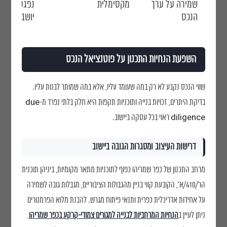
שמירה על ערך
מקסימלית
נפגעת ככל 
הנכס
יושב
השפעת הנחיות התכנון על פוטנציאל הנכס
שווי הנכס נקבע לא רק במה שעומד עליו, אלא במה שמותר לבנות עליו.
בדיקת היתרים, זכויות בנייה ותוכניות תקפות היא חלק בלתי נפרד מ-due
diligence ראוי בכל עסקה ביישוב.
דרישות העיצוב ומסגרות הגובה ביישוב
מרחב התכנון של כפר שמריהו כפוף לתוכניות מתאר מקומיות, ביניהן תוכנית
הר/410/א', הקובעת קווי בניין מהגבולות הציבוריים, מגבלות גובה לשמירה
על אחידות אדריכלית כפרית ותנאי פיתוח מגרש. להבנת מלוא הפרמטרים
ניתן לעיין ב
הנחיות המרחביות לבנייה למגורים צמודי-קרקע בכפר שמריהו
,