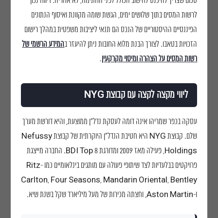
סכום שצריך להיכנס לחישוב הכולל לפני החתימה, לא אחריה. דיווח נכון
לרשות המסים בתוך שלושים ימים, הגשת שומה מקוונת ואיסוף הנתונים
הפיננסיים ההיסטוריים של הנכס הם תנאי ליציבות משפטית במהלך רישום
הזכויות בטאבו. לצורך הבנת מלוא החובות ניתן להיעזר ב
המידע הרשמי של
רשות המסים על הצהרה ומיסוי מקרקעין
.
ליווי מקצה לקצה עם קבוצת NYG
עסקה בכפר שמריהו אינה דומה לעסקת נדל"ן ממוצעת, והיא דורשת מערך
שלם. קבוצת NYG היא חטיבת הנדל"ן היוקרתית של קבוצת Nefussy
Holdings, פעילה מאז 2009 ומדורגת BDI Top 8. החברה מייצגת
פרויקטים בבלעדיות לצד שיתופי פעולה עם מותגים בינלאומיים כמו Ritz-
Carlton, Four Seasons, Mandarin Oriental, Bentley
ו-Aston Martin, וחצתה מכירות של מעל מיליארד שקל בשנת שיא.