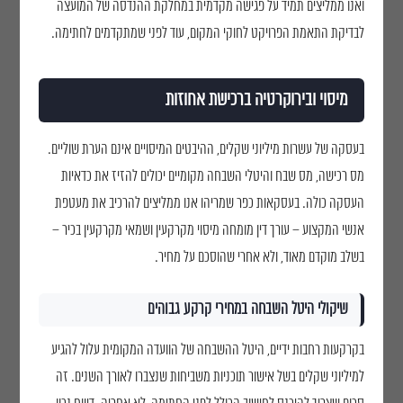
ואנו ממליצים תמיד על פגישה מקדמית במחלקת ההנדסה של המועצה
לבדיקת התאמת הפרויקט לחוקי המקום, עוד לפני שמתקדמים לחתימה.
מיסוי ובירוקרטיה ברכישת אחוזות
בעסקה של עשרות מיליוני שקלים, ההיבטים המיסויים אינם הערת שוליים.
מס רכישה, מס שבח והיטלי השבחה מקומיים יכולים להזיז את כדאיות
העסקה כולה. בעסקאות כפר שמריהו אנו ממליצים להרכיב את מעטפת
אנשי המקצוע – עורך דין מומחה מיסוי מקרקעין ושמאי מקרקעין בכיר –
בשלב מוקדם מאוד, ולא אחרי שהוסכם על מחיר.
שיקולי היטל השבחה במחירי קרקע גבוהים
בקרקעות רחבות ידיים, היטל ההשבחה של הוועדה המקומית עלול להגיע
למיליוני שקלים בשל אישור תוכניות משביחות שנצברו לאורך השנים. זה