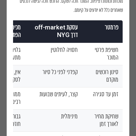
מוכחת וכוונות רציניות. המוכר זוכה לשקט. הרוכש זוכה לגישה לנכסים
שאחרים כלל לא יודעים על קיומם.
פרמטר
עסקת off-market
מכירה גלוי
דרך NYG
הפתוח
חשיפת פרטי
חסויה לחלוטין
גלויה לכל ג
המוכר
מתעניין
סינון רוכשים
קפדני לפני כל סיור
אין, סיורים
מוקדם
לסקרנים
זמן עד סגירה
קצר, לעיתים שבועות
ממושך, חוד
רבים
שחיקת מחיר
מינימלית
גבוהה, יריד
לאורך זמן
חוזרות