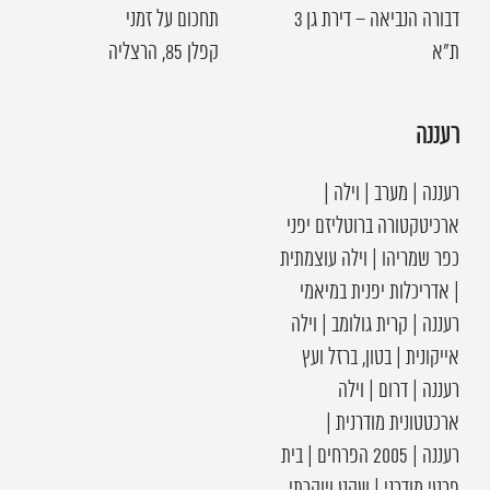
דבורה הנביאה – דירת גן 3
תחכום על זמני
ת"א
קפלן 85, הרצליה
רעננה
רעננה | מערב | וילה |
ארכיטקטורה ברוטליזם יפני
כפר שמריהו | וילה עוצמתית
| אדריכלות יפנית במיאמי
רעננה | קרית גולומב | וילה
אייקונית | בטון, ברזל ועץ
רעננה | דרום | וילה
ארכטטונית מודרנית |
רעננה | 2005 הפרחים | בית
פרטי מודרני | שקט ויוקרתי