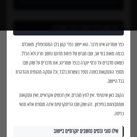
אודותינו
פרויקטים
מאמרים
מהו שוק נכסי היוקרה בכפר שמריהו
מיאמי
תל אביב
כפר שמריהו אינו פרבר. הוא יישוב כפרי קטן בלב המטרופולין, מאוכלס
ירושלים
בכמה מאות בתי אב, שבו מגרש של פחות מדונם נחשב חריג ולא הכלל.
הרצליה
כשאנו מדברים על נכסי יוקרה בכפר שמריהו, אנו מדברים על שוק שבו
כפר שמריהו
מספר העסקאות בשנה נספר בעשרות בלבד, וכל עסקה מהותית מהדהדת
רעננה
בכל היישוב.
נתניה
הקצב כאן אינטימי. אין לחץ מוכרים, אין רוכשים אקראיים, ואין עסקאות
צור קשר
שמתבצעות בחיפזון. זהו שוק שבו הדיסקרטיות אינה תוספת אלא תנאי
כניסה.
אילו סוגי נכסים נחשבים יוקרתיים ביישוב