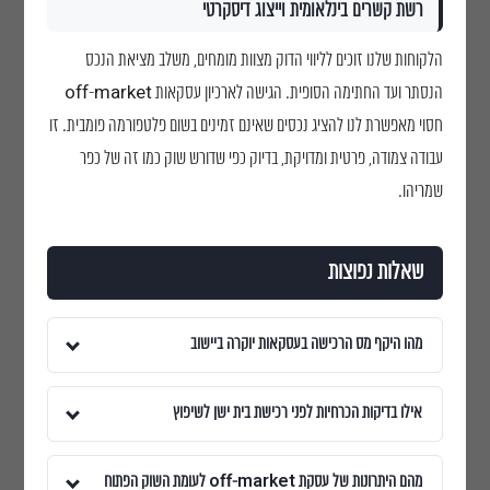
רשת קשרים בינלאומית וייצוג דיסקרטי
הלקוחות שלנו זוכים לליווי הדוק מצוות מומחים, משלב מציאת הנכס
הנסתר ועד החתימה הסופית. הגישה לארכיון עסקאות off-market
חסוי מאפשרת לנו להציג נכסים שאינם זמינים בשום פלטפורמה פומבית. זו
עבודה צמודה, פרטית ומדויקת, בדיוק כפי שדורש שוק כמו זה של כפר
שמריהו.
שאלות נפוצות
מהו היקף מס הרכישה בעסקאות יוקרה ביישוב
אילו בדיקות הכרחיות לפני רכישת בית ישן לשיפוץ
מהם היתרונות של עסקת off-market לעומת השוק הפתוח