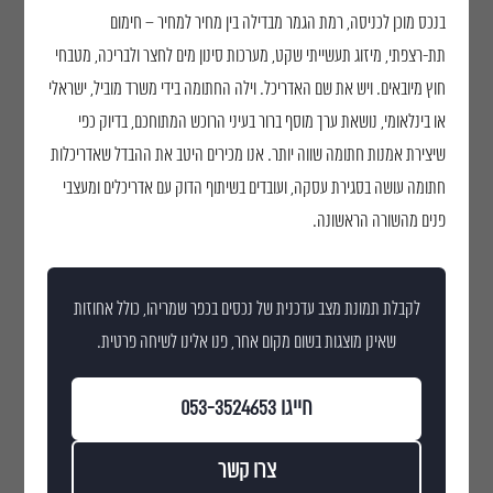
בנכס מוכן לכניסה, רמת הגמר מבדילה בין מחיר למחיר – חימום
תת-רצפתי, מיזוג תעשייתי שקט, מערכות סינון מים לחצר ולבריכה, מטבחי
חוץ מיובאים. ויש את שם האדריכל. וילה החתומה בידי משרד מוביל, ישראלי
או בינלאומי, נושאת ערך מוסף ברור בעיני הרוכש המתוחכם, בדיוק כפי
שיצירת אמנות חתומה שווה יותר. אנו מכירים היטב את ההבדל שאדריכלות
חתומה עושה בסגירת עסקה, ועובדים בשיתוף הדוק עם אדריכלים ומעצבי
פנים מהשורה הראשונה.
לקבלת תמונת מצב עדכנית של נכסים בכפר שמריהו, כולל אחוזות
שאינן מוצגות בשום מקום אחר, פנו אלינו לשיחה פרטית.
חייגו 053-3524653
צרו קשר