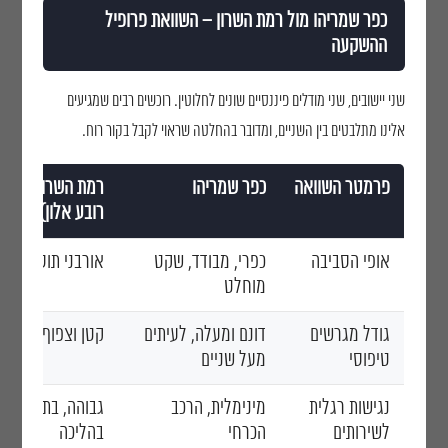
כפר שמריהו מול רמת השרון – השוואת פרופיל
ההשקעה
שני יישובים, שני מודלים פיננסיים שונים לחלוטין. רוכשים רבים שמגיעים
אלינו מתלבטים בין השניים, ומדובר בהחלטה שראוי לקבל בקור רוח.
פרמטר השוואה
כפר שמריהו
רמת השרון (נווה 
רובע אלון)
אופי הסביבה
כפרי, מבודד, שקט
אורבני תוסס, קהי
מוחלט
גודל מגרשים
דונם ומעלה, לעיתים
קטן וצפוף בהרבה
טיפוסי
מעל שניים
נגישות רגלית
מינימלית, הרכב
גבוהה, בתי קפה 
לשירותים
הכרחי
בהליכה