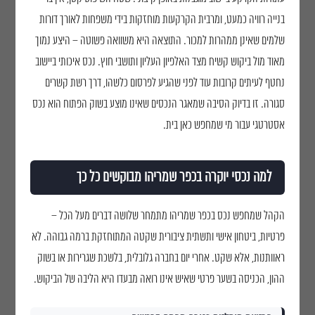
בנייה רוויה כמעט, ומרבית הקרקעות מוחזקות בידי משפחות לאורך דורות
שלמים שאינן ממהרות למכור. התוצאה היא משוואה פשוטה – היצע נמוך
מאוד מול ביקוש קשיח מצד האלפיון העליון ותושבי חוץ. נכס איכותי ביישוב
נחטף לעיתים קרובות עוד לפני שהגיע לפרסום כלשהו, דרך רשת קשרים
סגורה. זו בדיוק הסיבה שמאגר הנכסים שאינו מוצע בשוק הפתוח הוא נכס
אסטרטגי עבור מי שמחפש כאן בית.
למה נכסי יוקרה בכפר שמריהו מבוקשים כל כך
הקהל שמחפש נכס בכפר שמריהו מתמחר שלושה דברים מעל הכל –
פרטיות, ביטחון אישי ותשתית ציבורית שקטה המתוחזקת ברמה גבוהה. לא
ראוותנות, אלא שקט. אחרי יום בחברה גלובלית, בלשכת שגרירות או בשוק
ההון, הכניסה בשער פרטי שאיש אינו רואה מבעדו היא הליבה של הביקוש.