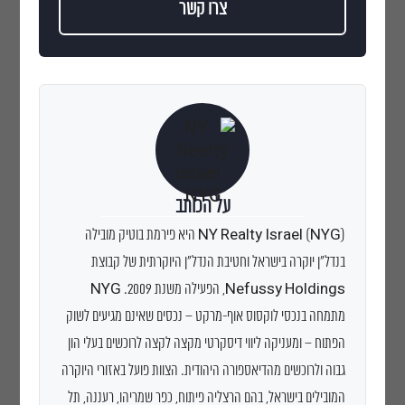
צרו קשר
על הכותב
NY Realty Israel (NYG) היא פירמת בוטיק מובילה
בנדל״ן יוקרה בישראל וחטיבת הנדל״ן היוקרתית של קבוצת
Nefussy Holdings, הפעילה משנת 2009. NYG
מתמחה בנכסי לוקסוס אוף-מרקט – נכסים שאינם מגיעים לשוק
הפתוח – ומעניקה ליווי דיסקרטי מקצה לקצה לרוכשים בעלי הון
גבוה ולרוכשים מהדיאספורה היהודית. הצוות פועל באזורי היוקרה
המובילים בישראל, בהם הרצליה פיתוח, כפר שמריהו, רעננה, תל