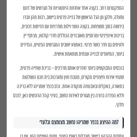
הספקטרום רחב. בקצה אחד אחוזות היסטוריות על מגרשים של דונם
ומעלה, חלקן מן הגל הראשון של בנייה פרטית ביישוב, רבות מהן עברו
בירושה בתוך משפחות. בקצה השני וילות מודרניות עם חזיתות זכוכית,
בריכות אינפיניטי ומרתפים מאובזרים הכוללים חדרי קולנוע, מרתפי יין
ולעיתים גם חדר כושר פרטי. באמצע יושבים המגרשים הפנויים, הנדירים
ביותר, המיועדים לבנייה עצמית מותאמת אישית.
בנכסים המבוקשים ביותר חוזרים אותם מרכיבים – בריכת שחייה פרטית,
שטחי אירוח חיצוניים מקורים, מטבח חוץ ומערכות בית חכם השולטות
בתאורה, באקלים ובאבטחה מנקודה אחת. נכס בכפר שמריהו ללא בריכה
וללא הפרדה ברורה בין מגורים לאירוח נחשב, בעיני קהל הרוכשים כאן, לנכס
חלקי.
למה ההיצע בכפר שמריהו נחשב מצומצם ובלעדי
עתודות הקרקע ביישוב מוגבלות באופן קיצוני. שטח השיפוט קטן, אין בו