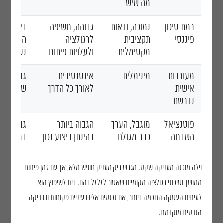
מה שיש
רמת סיכון
נמוכה, ודאות
גבוהה, חשיפה
בינונית ע
פיננסי
תקציבית
לרגולציה
הפתעות מ
מקסימלית
ולעלויות פיתוח
נסתרות
מעורבות
מינימלית
אינטנסיבית
גבוהה, ני
אישית
לאורך כל הדרך
שיפוץ צמ
נדרשת
פוטנציאל
מוגבל, הערך
הגבוה ביותר
גבוה כשה
השבחה
כבר מגולם
בהינתן ביצוע נכון
במחיר נכו
וילה מוכנה מעניקה שקט. מגרש ריק מעניק חופש מלא, אך עם זמן פיתוח
ממושך וסיכוני רגולציה מקומיים שאסור לזלזל בהם. בית לשיפוץ הוא
לעיתים העסקה החכמה ביותר, אם נכנסים אליו בעיניים פקוחות ובבדיקה
הנדסית מוקדמת.