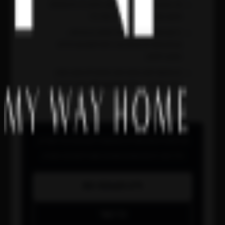
ערך הקרקע נקבע לפי גודל המגרש, זכויות בנייה לא מנוצלות
ומיקום בתוך היישוב, ולא רק לפי מחיר מ"ר.
בדיקות תכנוניות והנדסיות לפני חתימה הן הכרחיות –
מגבלות שימור או הגבלות גובה יכולות לשנות את כלכליות
העסקה לחלוטין.
נכס שנחשף לשוק הפתוח ויושב חודשים ללא עסקה נשחק
במחיר ובמוניטין – מסלול off-market שומר על ערכו.
אנו מלווים רוכשים ומוכרים בעסקאות דיסקרטיות בכפר שמריהו,
כולל גישה לנכסים שאינם מוצעים בשום פלטפורמה פומבית.
חייגו 053-3524653
צרו קשר