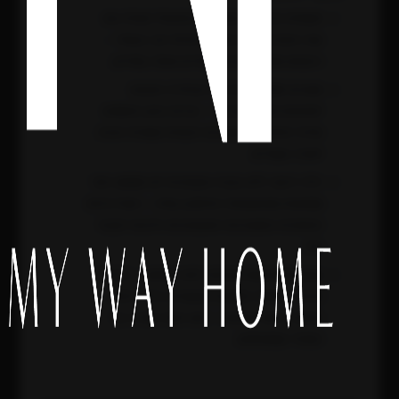
תשתית בית חכם מתוכננת מהשלד מעלה את
שווי הנכס ומונעת שיפוץ הנדסי יקר בעתיד –
רוכשים מתוחכמים מתמחרים אותה במדויק.
מערכת KNX קווית היא הבחירה הנכונה
לאחוזות מעל 400 מ"ר – קירות בטון חוסמים
שידור אלחוטי, והמערכת הקווית נשארת יציבה
לאורך עשורים.
וילה ירוקה ללא בקרה אקטיבית לא תממש יותר
ממחצית מפוטנציאל החיסכון שלה – האדריכלות
הפסיבית והמערכות האקטיביות חייבות לעבוד
יחד.
Due Diligence טכנולוגי לפני חתימה – בדיקת
ארונות חשמל, תשתית תקשורת, בידוד תרמי
בפועל ורישוי תוכנות – הוא הגנה ישירה על
המחיר שמשלמים.