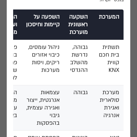
המערכת
השקעה
השפעה על
החזר ה
ראשונית
קיימות וחיסכון
וערך נדל
מוערכת
מוסף
תשתית
גבוהה,
ניהול עומסים,
פרמיום 
בית חכם
נדרשת
כיבוי אזורים
בולט, ת
קווית
מהשלב
ריקים, ויסות
פתוח
KNX
ההנדסי
מערכות
שמתוחז
לאורך ע
מערכת
גבוהה
עצמאות
החזר תו
סולארית
אנרגטית, ייצור
מספר שנ
ואגירת
ואגירה עצמית,
ערך גבו
אנרגיה
גיבוי
באזורי 
בהפסקות