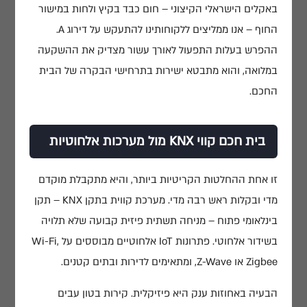
באקלים הישראלי הקיצוני – חום כבד בקיץ ולחות במישור
החוף – אנו ממליצים ללקוחותינו להתעקש על דירוג A.
פרטי יצירת קשר
ההפרש בעלות התפעול לאורך עשור מצדיק את ההשקעה
במלואה, והוא מתבטא ישירות בתרחישי הבקרה של הבית
גלגלי הפלדה 7, הרצליה פיתוח
החכם.
053-3524653
info@nyg.co.il
בית חכם קווי KNX מול מערכות אלחוטיות
מדיה חברתית
זו אחת ההחלטות הקריטיות ביותר, והיא מתקבלת מוקדם
רשום את הנכס שלך ב-NYG
מדי ובקלות ראש רבה מדי. מערכת קווית בתקן KNX – תקן
בינלאומי פתוח – מניחה תשתית פיזית קבועה שלא תלויה
ענו על כמה שאלות קצרות ונחזור אליכם
בשידור אלחוטי. פתרונות IoT אלחוטיים מבוססים על Wi-Fi,
חיפוש פרויקט
Zigbee או Z-Wave, ומתאימים לדירות ובתים קטנים.
שליחת הודעה
הבעיה באחוזות ענק היא פיזיקלית. קירות בטון עבים