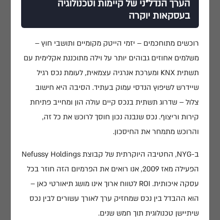
הערך הנדל"ני של קיימות וטכנולוגיה
בעסקאות יוקרה
רוכשים מתוחכמים – יזמי הייטק מקומיים ותושבי חוץ –
משלמים אחוזים גבוהים יותר על וילה מתוכננת אקלימית עם
תשתית KNX ומערכת אנרגיה עצמאית, לעומת נכס רגיל
שיידרש לשיפוץ הנדסי עמוק בעתיד. הסיבה היא חישוב
צלול – שדרוג תשתית בנכס קיים עולה הון ומחייב פתיחת
קירות וריצוף. נכס שנבנה נכון חוסך לרוכש את כל זה,
והרוכש מתמחר את החיסכון.
ב-NYG, החטיבה היוקרתית של קבוצת Nefussy Holdings
הפעילה מאז 2009, אנו רואים את הפרמיום הזה חוזר בכל
עסקה איכותית. ROI לטווח ארוך אינו מושג תיאורטי כאן –
הוא ההבדל בין נכס שמחזיק ערך לאורך עשורים לבין נכס
שיתיישן טכנולוגית תוך חמש שנים.