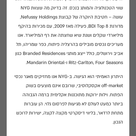
שווי הטכנולוגיה והמותג בנכס. זה בדיוק מה שצוות NYG
עושה – חטיבת היוקרה של קבוצת Nefussy Holdings,
מדורגת BDI Top 8, פעילה מאז 2009, עם מכירות בהיקף
מיליארדי שקלים ושנת שיא שחצתה את רף המיליארד. אנו
מעריכים נכסים מובילים בהרצליה פיתוח, כפר שמריהו, תל
אביב וירושלים, כולל ייצוג מותגי Branded Residences כגון
Ritz-Carlton, Four Seasons ו-Mandarin Oriental.
היתרון האמיתי הוא הגישה. ב-NYG אנו מחזיקים מאגר נכסי
off-market אקסקלוסיבי, שרובם אינם מוצעים בשוק
הפתוח. וילות ירוקות מתוכננות אקלימית ברמה הגבוהה
ביותר כמעט לעולם לא מגיעות לפרסום גלוי. הן עוברות
מתחת לרדאר, בליווי דיסקרטי מקצה לקצה, ישירות לרוכש
הנכון.