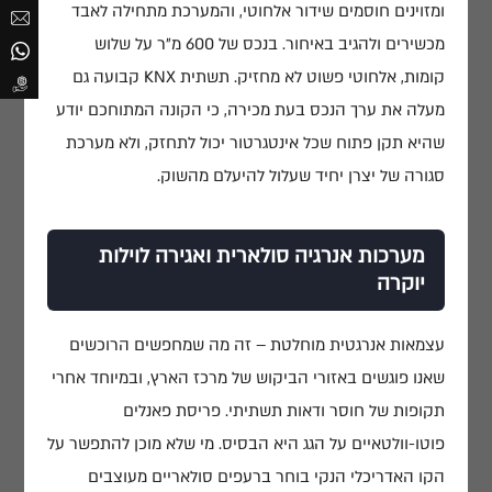
שם מלא
ומזוינים חוסמים שידור אלחוטי, והמערכת מתחילה לאבד
מכשירים ולהגיב באיחור. בנכס של 600 מ"ר על שלוש
קומות, אלחוטי פשוט לא מחזיק. תשתית KNX קבועה גם
מייל
מעלה את ערך הנכס בעת מכירה, כי הקונה המתוחכם יודע
שהיא תקן פתוח שכל אינטגרטור יכול לתחזק, ולא מערכת
טלפון
הקודם
סגורה של יצרן יחיד שעלול להיעלם מהשוק.
הבא
שלח
הקודם
הבא
שלח
מערכות אנרגיה סולארית ואגירה לוילות
הודעה
יוקרה
עצמאות אנרגטית מוחלטת – זה מה שמחפשים הרוכשים
שאנו פוגשים באזורי הביקוש של מרכז הארץ, ובמיוחד אחרי
תקופות של חוסר ודאות תשתיתי. פריסת פאנלים
פוטו-וולטאיים על הגג היא הבסיס. מי שלא מוכן להתפשר על
הקו האדריכלי הנקי בוחר ברעפים סולאריים מעוצבים