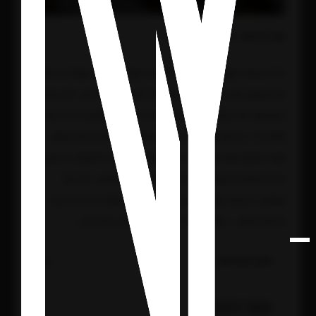
זמן קריאה: 5 דקות
וילה בכפר שמריהו, 620 מ"ר בנוי, נמכרה לפני שנתיים בפער
של כמעט שני מיליון שקל מתחת למחיר הפתיחה. לא בגלל
המיקום ולא בגלל הגינה. בגלל לוח חשמל שתוכנן לבית של
200 מ"ר ונדחס אל תוך אחוזה שלוש פעמים גדולה ממנו,
ושני אינטגרטורים שעבדו על המערכות בלי לתאם. הרוכש
הביא מהנדס מערכות לבדיקה לפני החתימה, וזה מה
שמצא. נכסים שנבנים נכון מלכתחילה שומרים על ערכם.
נכסים שלא – מגלים את זה בדיוק ברגע הלא נכון.
תוכן העניינים
עיקרי הדברים