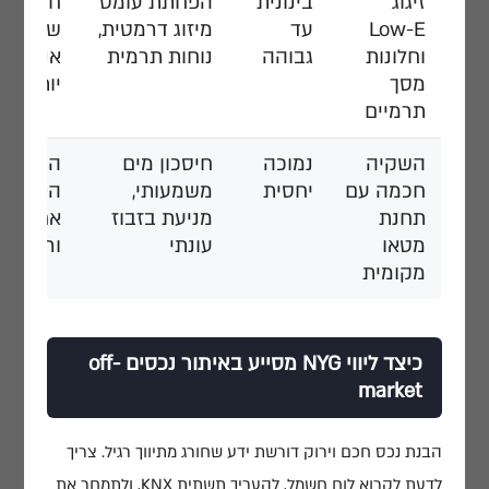
זיגוג
בינונית
הפחתת עומס
חיסכון 
Low-E
עד
מיזוג דרמטית,
שוטף, די
וחלונות
גבוהה
נוחות תרמית
אנרגטי 
מסך
יותר
תרמיים
השקיה
נמוכה
חיסכון מים
החזר מה
חכמה עם
יחסית
משמעותי,
הפחתת 
תחנת
מניעת בזבוז
אחזקת ג
מטאו
עונתי
וריצוף
מקומית
כיצד ליווי NYG מסייע באיתור נכסים off-
market
הבנת נכס חכם וירוק דורשת ידע שחורג מתיווך רגיל. צריך
לדעת לקרוא לוח חשמל, להעריך תשתית KNX, ולתמחר את