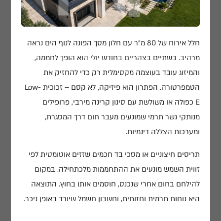
חלל אירוח של 80 מ"ר עם חלון מסך הפונה לנוף הים נראה
מרהיב. בשתיים בצהריים בחודש יולי הוא הופך לחממה,
והמיזוג עובד בעוצמה מקסימלית רק כדי להחזיק את
הטמפרטורה. הפתרון הוא פיזיקה, לא קסם – זכוכית Low-
E כפולה או משולשת עם סינון קרינה מירבי, פרופילים
מנותקי גשר תרמי שמונעים מעבר חום דרך המסגרת,
ומערכות הצללה דינמיות.
תריסים חיצוניים או מסכי בד חכמים שזזים אוטומטית לפי
זווית השמש מונעים את ההתחממות מלכתחילה. במקום
להילחם בחום אחרי שנכנס, חוסמים אותו בחוץ. התוצאה
היא נוחות תרמית וחזותית, וחשבון חשמל שיורד באופן ניכר.